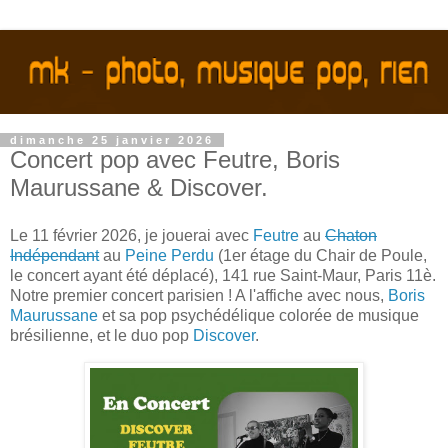
dimanche 25 janvier 2026
Concert pop avec Feutre, Boris
Maurussane & Discover.
Le 11 février 2026, je jouerai avec
Feutre
au
Chaton
Indépendant
au
Peine Perdu
(1er étage du Chair de Poule,
le concert ayant été déplacé), 141 rue Saint-Maur, Paris 11è.
Notre premier concert parisien ! A l'affiche avec nous,
Boris
Maurussane
et sa pop psychédélique colorée de musique
brésilienne, et le duo pop
Discover
.